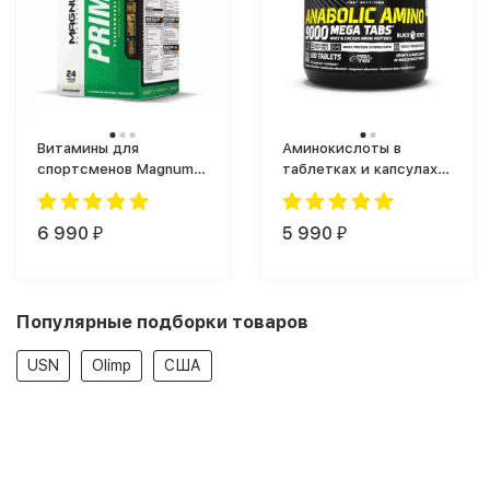
Витамины для
Аминокислоты в
спортсменов Magnum
таблетках и капсулах
Primer (30 таб.)
Olimp Anabolic Amino
9000 (300 таб.)
6 990
5 990
₽
₽
Популярные подборки товаров
USN
Olimp
США