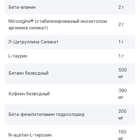
Бета-аланин
2 г
Nitrosigine® (стабилизированный инозитолом
2 г
аргинина силикат)
Л-Цитруллина Силикат
1 г
L-таурин
1 г
500
Бетаин безводный
мг
390
Кофеин безводный
мг
200
Бета-фенилэтиламин гидрохлорид
мг
150
N-ацетил-L-тирозин
мг