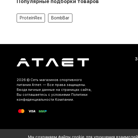
Популярные подборки товаров
ProteinRex
BombBar
З
2026 ©
Сеть магазинов спортивного
питания Атлет.
— Все права защищены.
Вводя личные данные на страницах сайта,
Вы соглашаетесь c условиями Политики
конфиденциальности Компании.
Разработка и продвижение сайта
Мы сохраняем файлы cookie для улучшения взаимодейс