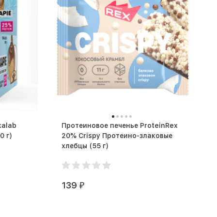
kalab
Протеиновое печенье ProteinRex
otein Cookie (60 г)
20% Crispy Протеино-злаковые
хлебцы (55 г)
139
₽