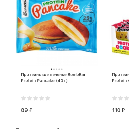
Протеиновое печенье BombBar
Протеин
Protein Pancake (40 г)
89
110
₽
₽