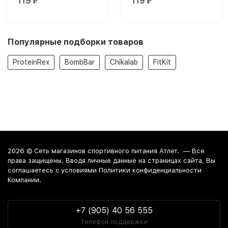
119
119
₽
₽
Популярные подборки товаров
ProteinRex
BombBar
Chikalab
FitKit
2026 ©
Сеть магазинов спортивного питания Атлет.
— Все
права защищены. Вводя личные данные на страницах сайта, Вы
соглашаетесь c условиями Политики конфиденциальности
Компании.
+7 (905) 40 56 555
Телефон поддержки