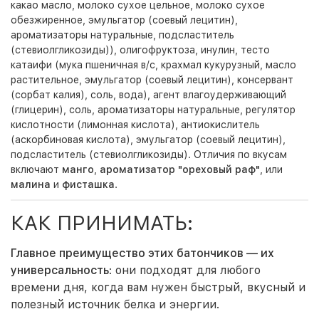
какао масло, молоко сухое цельное, молоко сухое
обезжиренное, эмульгатор (соевый лецитин),
ароматизаторы натуральные, подсластитель
(стевиолгликозиды)), олигофруктоза, инулин, тесто
катаифи (мука пшеничная в/с, крахмал кукурузный, масло
растительное, эмульгатор (соевый лецитин), консервант
(сорбат калия), соль, вода), агент влагоудерживающий
(глицерин), соль, ароматизаторы натуральные, регулятор
кислотности (лимонная кислота), антиокислитель
(аскорбиновая кислота), эмульгатор (соевый лецитин),
подсластитель (стевиолгликозиды). Отличия по вкусам
включают
манго
,
ароматизатор "ореховый раф"
, или
малина
и
фисташка
.
КАК ПРИНИМАТЬ:
Главное преимущество этих батончиков — их
универсальность
: они подходят для любого
времени дня, когда вам нужен быстрый, вкусный и
полезный источник белка и энергии.