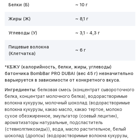
Белки (Б)
~ 10 г
Жиры (Ж)
~ 8,1 г
Углеводы (У)
~ 3,1 - 4,3 г
Пищевые волокна
~ 6 г
(Клетчатка)
*КБЖУ (калорийность, белки, жиры, углеводы)
батончика
BombBar PRO DUBAI
(вес 45 г) незначительно
варьируется в зависимости от конкретного вкуса.
Ингредиенты:
белковая смесь (концентрат сывороточного
белка, концентрат молочного белка), водорастворимые
волокна кукурузы, молочный шоколад (водорастворимые
волокна кукурузы, какао масло, какао тертое, молоко
сухое обезжиренное, эмульгатор (соевый лецитин),
ароматизаторы натуральные, подсластитель
(стевиолгликозиды)), вода, масло растительное, белый
шоколад (дропсы) (водорастворимые волокна кукурузы,