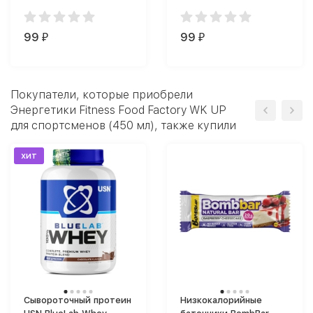
FABRIQ Milky SNAQ
батончик вафельный
FABRIQ (34 г)
1x20 (32 г)
99
99
₽
₽
Покупатели, которые приобрели
Энергетики Fitness Food Factory WK UP
для спортсменов (450 мл), также купили
хит
Сывороточный протеин
Низкокалорийные