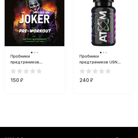
Пробники
Пробники
предтреников
предтреников USN
Underfarm Labs Joker
Atom Bomb (60 мл)
предтренинг (6 г)
150
240
₽
₽