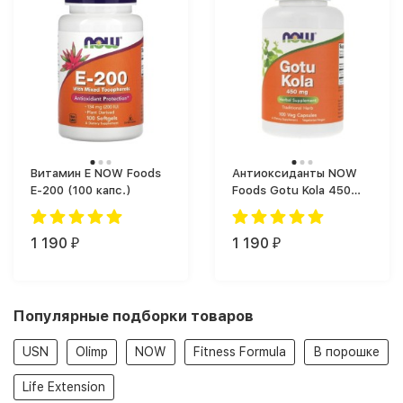
Витамин Е NOW Foods
Антиоксиданты NOW
E-200 (100 капс.)
Foods Gotu Kola 450
(100 капс.)
1 190
1 190
₽
₽
Популярные подборки товаров
USN
Olimp
NOW
Fitness Formula
В порошке
Life Extension