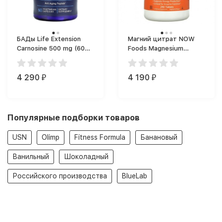
БАДы Life Extension
Магний цитрат NOW
Carnosine 500 mg (60
Foods Magnesium
капс.)
Citrate 400 mg большая
порция (250 таб.)
4 290
4 190
₽
₽
Популярные подборки товаров
USN
Olimp
Fitness Formula
Банановый
Ванильный
Шоколадный
Российского производства
BlueLab