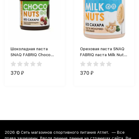
Шоколадная паста
Ореховая паста SNAQ
SNAQ FABRIQ Choco
FABRIQ паста Milk Nuts
Nuts (250 г)
(250 г)
370
370
₽
₽
2026 ©
Сеть магазинов спортивного питания Атлет.
— Все
права защищены. Вводя личные данные на страницах сайта, Вы