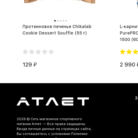
Протеиновое печенье Chikalab
L-карни
Cookie Dessert Souffle (55 г)
PurePRO
1500
129
2 990
₽
З
2026 ©
Сеть магазинов спортивного
питания Атлет.
— Все права защищены.
Вводя личные данные на страницах сайта,
Вы соглашаетесь c условиями Политики