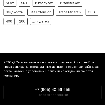
NOW
SNT
В капсулах
В таблетках
Жидкость
Life Extension
Trace Minerals
США
400
200
для детей
2026 ©
Сеть магазинов спортивного питания Атлет.
— Все
права защищены. Вводя личные данные на страницах сайта, Вы
соглашаетесь c условиями Политики конфиденциальности
Компании.
+7 (905) 40 56 555
Телефон поддержки