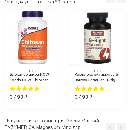
Mind для успокоения (60 капс.)
Блокатор жира NOW
Комплекс витаминов Б
Foods NOW Chitosan
Jarrow Formulas B-Right
(240 капс.)
(100 vcaps)
3 490
3 490
₽
₽
Покупатели, которые приобрели Магний
ENZYMEDICA Magnesium Mind для