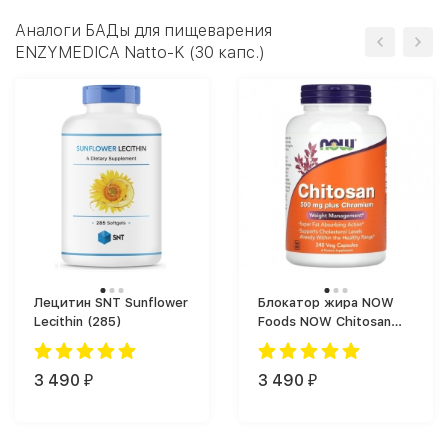
Аналоги БАДы для пищеварения
ENZYMEDICA Natto-K (30 капс.)
Лецитин SNT Sunflower
Блокатор жира NOW
Lecithin (285)
Foods NOW Chitosan
(240 капс.)
3 490
3 490
₽
₽