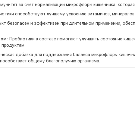
унитет за счет нормализации микрофлоры кишечника, которая 
отики способствуют лучшему усвоению витаминов, минералов и
кт безопасен и эффективен при длительном применении, обес
ком:
Пробиотики в составе помогают улучшить состояние кишечн
 продуктам.
ическая добавка для поддержания баланса микрофлоры кишечни
 способствует общему благополучию организма.