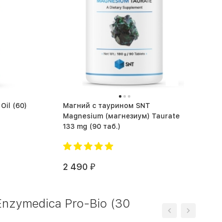
Жирные кислоты SNT Krill Oil (60)
Магний c таурином SNT
Magnesium (магнезиум) Taurate
133 mg (90 таб.)
2 490
₽
zymedica Pro-Bio (30