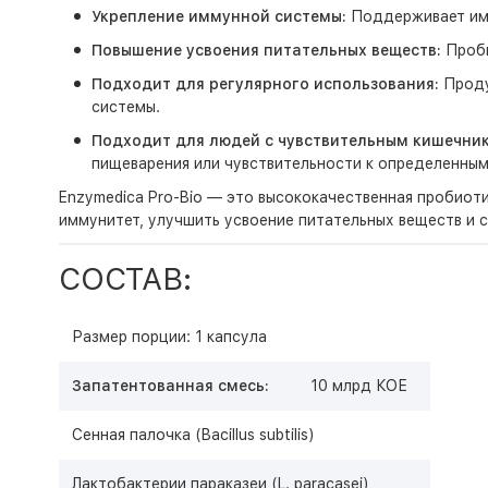
Укрепление иммунной системы:
Поддерживает имм
Повышение усвоения питательных веществ:
Проби
Подходит для регулярного использования:
Проду
системы.
Подходит для людей с чувствительным кишечни
пищеварения или чувствительности к определенным
Enzymedica Pro-Bio — это высококачественная пробиот
иммунитет, улучшить усвоение питательных веществ и
СОСТАВ:
Размер порции: 1 капсула
Запатентованная смесь:
10 млрд КОЕ
Сенная палочка (Bacillus subtilis)
Лактобактерии параказеи (L. paracasei)