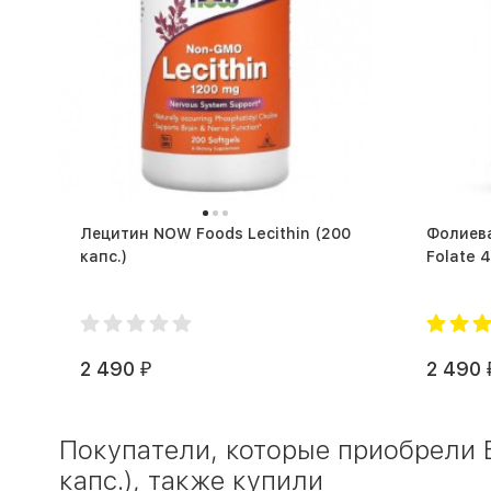
Лецитин NOW Foods Lecithin (200
Фолиева
капс.)
2 490
2 490
₽
Покупатели, которые приобрели
капс.), также купили