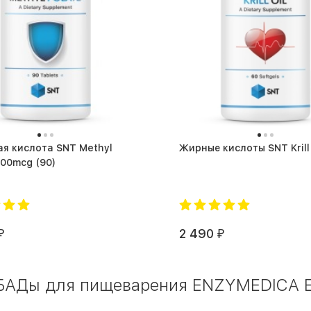
я кислота SNT Methyl
Folate 400mcg (90)
2 490
₽
₽
 БАДы для пищеварения ENZYMEDICA En