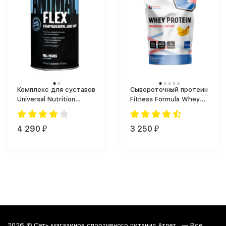
Комплекс для суставов
Сывороточный протеин
Universal Nutrition
Fitness Formula Whey
Animal Flex (44 таб.)
Protein Premium
Сывороточный (900 г)
4 290
3 250
₽
₽
2026 ©
Сеть магазинов спортивного питания Атлет.
— Все