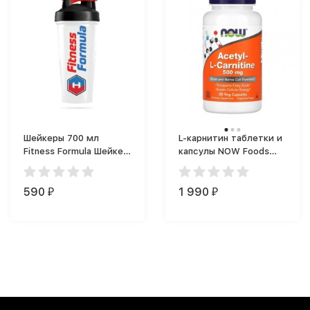
Шейкеры 700 мл
L-карнитин таблетки и
Fitness Formula Шейкер
капсулы NOW Foods
Фитнес Формула (700
Acetyl-L-Carnitine (50
мл)
капс.)
590
1 990
₽
₽