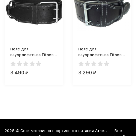
Пояс для
Пояс для
пауэрлифтинга Fitness
пауэрлифтинга Fitness
Formula 60/150мм на
Formula Пояс на пряжке
пряжке двухслойный
2
3 490
3 290
₽
₽
2026 ©
Сеть магазинов спортивного питания Атлет.
— Все