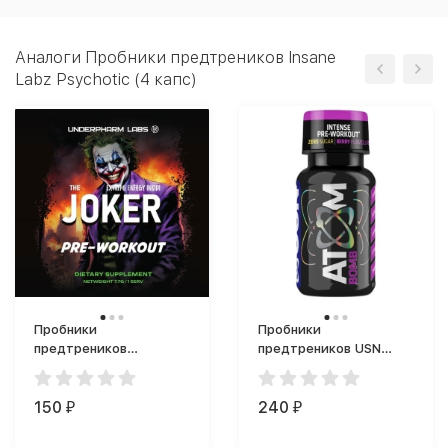
Аналоги Пробники предтреников Insane
Labz Psychotic (4 капс)
Пробники
Пробники
предтреников
предтреников USN
Underfarm Labs Joker
Atom Bomb (60 мл)
предтренинг (6 г)
150
240
₽
₽