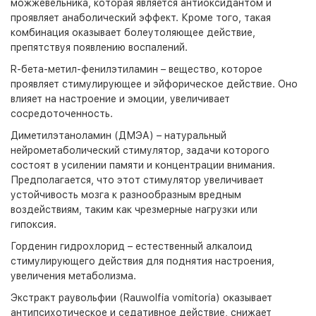
можжевельника, которая является антиоксидантом и
проявляет анаболический эффект. Кроме того, такая
комбинация оказывает болеутоляющее действие,
препятствуя появлению воспалений.
R-бета-метил-фенилэтиламин – вещество, которое
проявляет стимулирующее и эйфорическое действие. Оно
влияет на настроение и эмоции, увеличивает
сосредоточенность.
Диметилэтаноламин (ДМЭА) – натуральный
нейрометаболический стимулятор, задачи которого
состоят в усилении памяти и концентрации внимания.
Предполагается, что этот стимулятор увеличивает
устойчивость мозга к разнообразным вредным
воздействиям, таким как чрезмерные нагрузки или
гипоксия.
Горденин гидрохлорид – естественный алкалоид
стимулирующего действия для поднятия настроения,
увеличения метаболизма.
Экстракт раувольфии (Rauwolfia vomitoria) оказывает
антипсихотическое и седативное действие, снижает