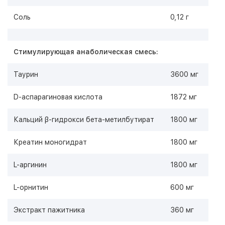
Соль
0,12 г
Стимулирующая анаболическая смесь:
Таурин
3600 мг
D-аспарагиновая кислота
1872 мг
Кальций β-гидрокси бета-метилбутират
1800 мг
Креатин моногидрат
1800 мг
L-аргинин
1800 мг
L-орнитин
600 мг
Экстракт пажитника
360 мг