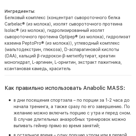
Ингредиенты:
Белковый комплекс (концентрат сывороточного белка
Carbelac® (из молока), изолят сывороточного протеина
Isolac® (из молока), гидролизированный изолят
сывороточного протеина Optipep® (из молока), гидролизат
казеина PeptoPro® (из молока)), углеводный комплекс
(мальтодекстрин, глюкоза), D-аспарагиновой кислоты
(DAA), кальций β-гидрокси-β-метилбутират, креатин
моногидрат, L-аргинин, L-орнитин, экстракт пажитника,
ксантановая камедь, краситель
Как правильно использовать Anabolic MASS:
в дни посещения спортзала – по порции за 1-2 часа до
начала тренинга, а также сразу по его завершению. По
желанию можно включить порцию с утра и перед сном.
В случае длительных анаэробных тренировок можно
выпивать гейнер прямо во время занятий;
в остальное время – одну порцию утром или в первой