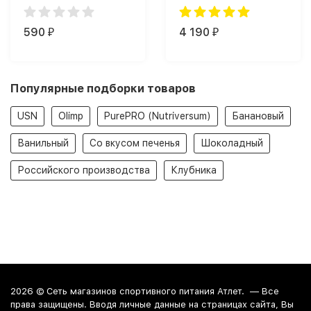
мл)
Моногидрат Олимп
(550 г)
590
4 190
₽
₽
Популярные подборки товаров
USN
Olimp
PurePRO (Nutriversum)
Банановый
Ванильный
Со вкусом печенья
Шоколадный
Российского производства
Клубника
2026 ©
Сеть магазинов спортивного питания Атлет.
— Все
права защищены. Вводя личные данные на страницах сайта, Вы