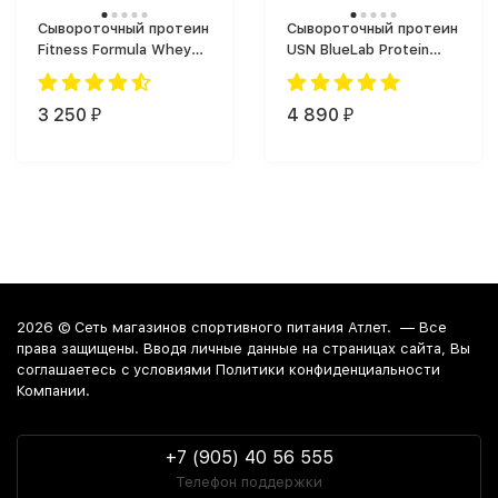
Сывороточный протеин
Сывороточный протеин
Fitness Formula Whey
USN BlueLab Protein
Protein Premium
(908 г)
Сывороточный (900 г)
3 250
4 890
₽
₽
2026 ©
Сеть магазинов спортивного питания Атлет.
— Все
права защищены. Вводя личные данные на страницах сайта, Вы
соглашаетесь c условиями Политики конфиденциальности
Компании.
+7 (905) 40 56 555
Телефон поддержки