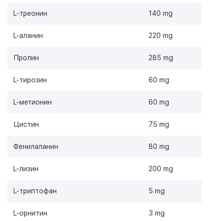
L-треонин
140 mg
L-аланин
220 mg
Пролин
285 mg
L-тирозин
60 mg
L-метионин
60 mg
Цистин
75 mg
Фенилаланин
80 mg
L-лизин
200 mg
L-триптофан
5 mg
L-орнитин
3 mg