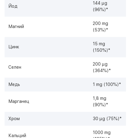
144 µg
Йод
(96%)*
200 mg
Магний
(53%)*
15 mg
Цинк
(150%)*
200 µg
Селен
(364%)*
Медь
1 mg (100%)*
1,8 mg
Марганец
(90%)*
Хром
30 µg (75%)*
1000 mg
Кальций