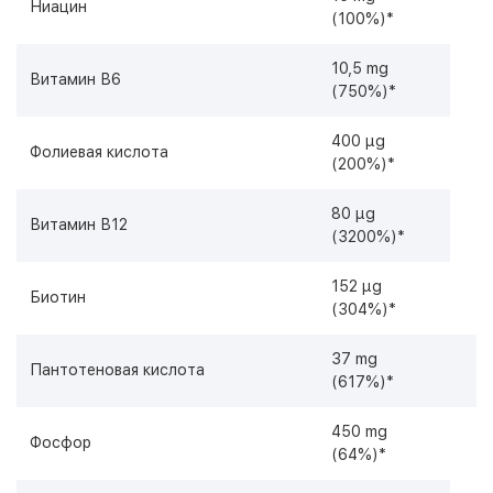
Ниацин
(100%)*
10,5 mg
Витамин В6
(750%)*
400 µg
Фолиевая кислота
(200%)*
80 µg
Витамин В12
(3200%)*
152 µg
Биотин
(304%)*
37 mg
Пантотеновая кислота
(617%)*
450 mg
Фосфор
(64%)*