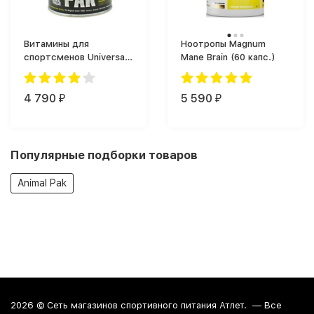
Витамины для
Ноотропы Magnum
спортсменов Universal
Mane Brain (60 капс.)
Nutrition Animal Pak (44
таб.)
4 790
5 590
₽
₽
Популярные подборки товаров
Animal Pak
2026 ©
Сеть магазинов спортивного питания Атлет.
— Все