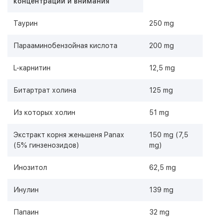
концентрации и внимания
Таурин
250 mg
Парааминобензойная кислота
200 mg
L-карнитин
12,5 mg
Битартрат холина
125 mg
Из которых холин
51 mg
Экстракт корня женьшеня Panax
150 mg (7,5
(5% гинзенозидов)
mg)
Инозитол
62,5 mg
Инулин
139 mg
Папаин
32 mg