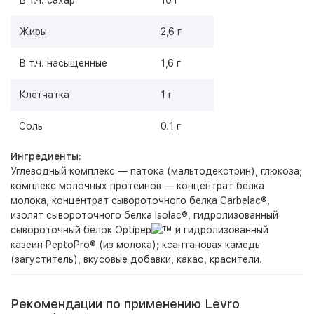
В т.ч. сахар
10 г
Жиры
2,6 г
В т.ч. насыщенные
1,6 г
Клетчатка
1 г
Соль
0.1 г
Ингредиенты:
Углеводный комплекс — патока (мальтодекстрин), глюкоза;
комплекс молочных протеинов — концентрат белка
молока, концентрат сывороточного белка Carbelac®,
изолят сывороточного белка Isolac®, гидролизованный
сывороточный белок Optipep
и гидролизованный
казеин PeptoPro® (из молока); ксантановая камедь
(загуститель), вкусовые добавки, какао, красители.
Рекомендации по применению Levro