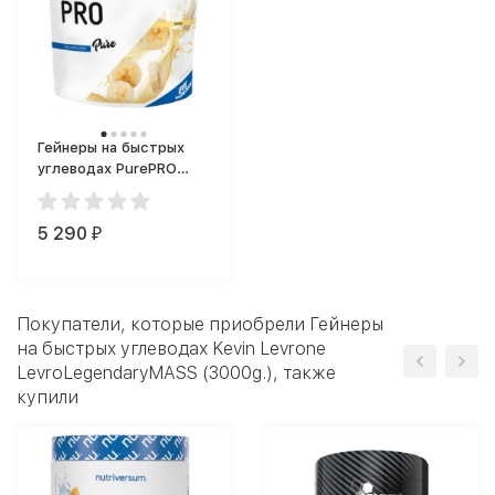
Гейнеры на быстрых
углеводах PurePRO
(Nutriversum) Pure
Gainer Pro 2500 г.
(2500g.)
5 290
₽
Покупатели, которые приобрели Гейнеры
на быстрых углеводах Kevin Levrone
LevroLegendaryMASS (3000g.), также
купили