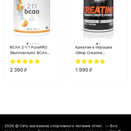
BCAA 2:1:1 PurePRO
Креатин в порошке
(Nutriversum) BCAA
Olimp Creatine
(360 г)
Monohydrate (250 г)
2 390
1 990
₽
₽
2026 ©
Сеть магазинов спортивного питания Атлет.
— Все