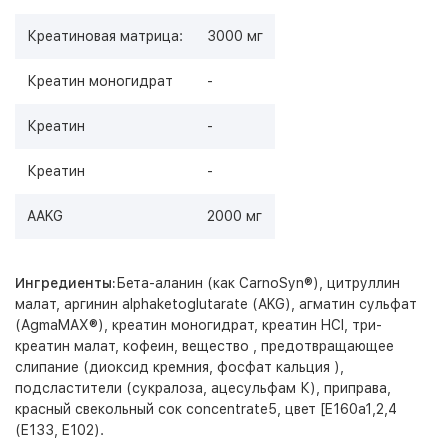
Креатиновая матрица:
3000 мг
Креатин моногидрат
-
Креатин
-
Креатин
-
AAKG
2000 мг
Ингредиенты:
Бета-аланин (как CarnoSyn®), цитруллин
малат, аргинин alphaketoglutarate (AKG), агматин сульфат
(AgmaMAX®), креатин моногидрат, креатин HCl, три-
креатин малат, кофеин, вещество , предотвращающее
слипание (диоксид кремния, фосфат кальция ),
подсластители (сукралоза, ацесульфам К), приправа,
красный свекольный сок concentrate5, цвет [E160a1,2,4
(E133, E102).