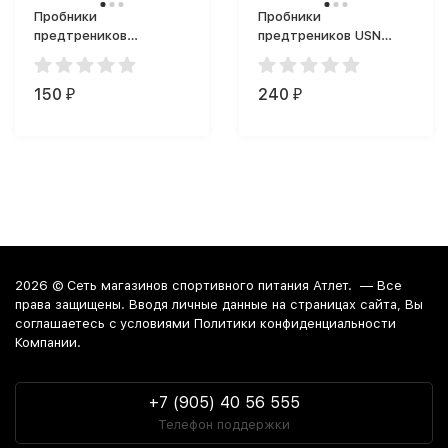
Пробники
Пробники
предтреников
предтреников USN
Underfarm Labs Joker
Atom Bomb (60 мл)
предтренинг (6 г)
150
240
₽
₽
2026 ©
Сеть магазинов спортивного питания Атлет.
— Все
права защищены. Вводя личные данные на страницах сайта, Вы
соглашаетесь c условиями Политики конфиденциальности
Компании.
+7 (905) 40 56 555
Телефон поддержки