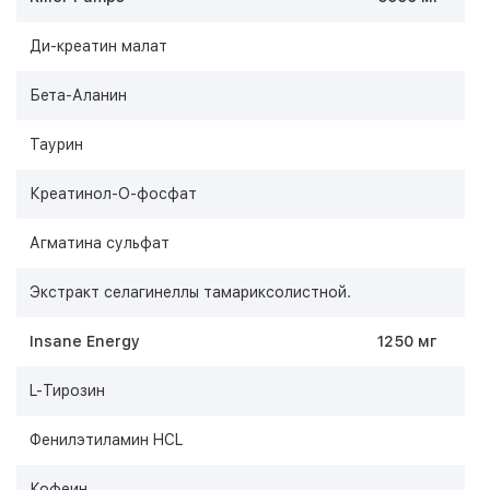
Ди-креатин малат
Бета-Аланин
Таурин
Креатинол-О-фосфат
Агматина сульфат
Экстракт селагинеллы тамариксолистной.
Insane Energy
1250 мг
L-Тирозин
Фенилэтиламин HCL
Кофеин