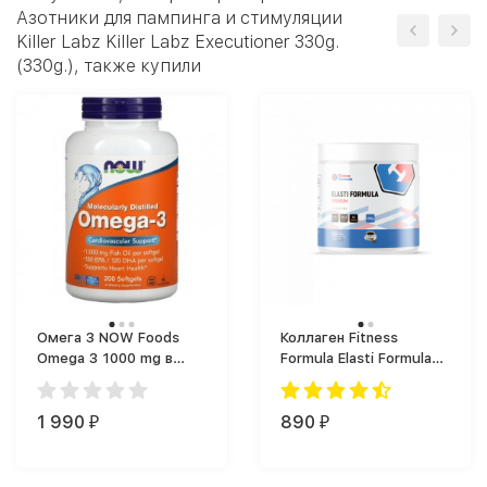
Азотники для пампинга и стимуляции
Killer Labz Killer Labz Executioner 330g.
(330g.), также купили
Омега 3 NOW Foods
Коллаген Fitness
Omega 3 1000 mg в
Formula Elasti Formula
капсулах (200 капс.)
(200 г)
1 990
890
₽
₽