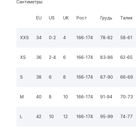
Сантиметры:
EU
US
UK
Рост
Грудь
Талия
XXS
34
0-2
4
166-174
78-82
58-61
XS
36
2-4
6
166-174
83-86
62-65
S
38
6
8
166-174
87-90
66-69
M
40
8
10
166-174
91-94
70-73
L
42
10
12
166-174
95-99
74-77