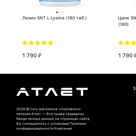
Лизин SNT L-Lysine (180 таб.)
Цинк SN
(180)
1 790
1 790
₽
З
2026 ©
Сеть магазинов спортивного
питания Атлет.
— Все права защищены.
Вводя личные данные на страницах сайта,
Вы соглашаетесь c условиями Политики
конфиденциальности Компании.