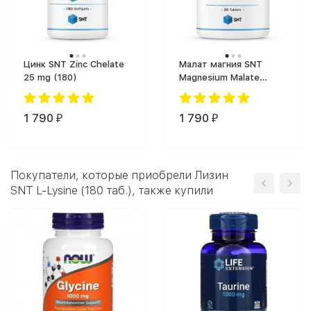
Цинк SNT Zinc Chelate
Малат магния SNT
25 mg (180)
Magnesium Malate
(магнезиум) 400 mg
(90 tabs)
1 790
1 790
₽
₽
Покупатели, которые приобрели Лизин
SNT L-Lysine (180 таб.), также купили