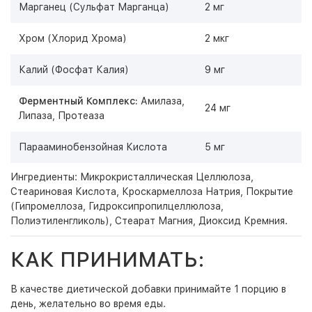
Марганец (Сульфат Марганца)
2 мг
Хром (Хлорид Хрома)
2 мкг
Калий (Фосфат Калия)
9 мг
Ферментный Комплекс:
Амилаза,
24 мг
Липаза, Протеаза
Парааминобензойная Кислота
5 мг
Ингредиенты: Микрокристаллическая Целлюлоза,
Стеариновая Кислота, Кроскармеллоза Натрия, Покрытие
(Гипромеллоза, Гидроксипропилцеллюлоза,
Полиэтиленгликоль), Стеарат Магния, Диоксид Кремния.
КАК ПРИНИМАТЬ:
В качестве диетической добавки принимайте 1 порцию в
день, желательно во время еды.