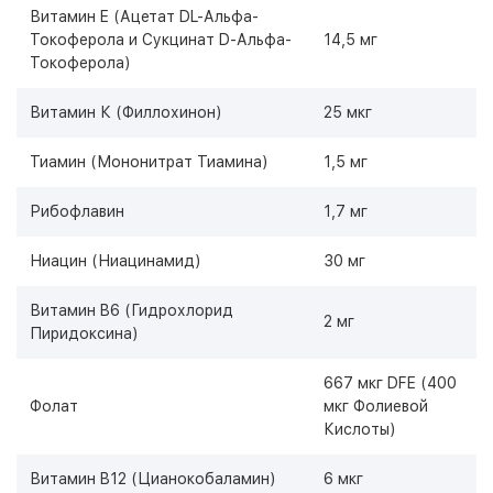
Витамин E (Ацетат DL-Альфа-
Токоферола и Сукцинат D-Альфа-
14,5 мг
Токоферола)
Витамин К (Филлохинон)
25 мкг
Тиамин (Мононитрат Тиамина)
1,5 мг
Рибофлавин
1,7 мг
Ниацин (Ниацинамид)
30 мг
Витамин B6 (Гидрохлорид
2 мг
Пиридоксина)
667 мкг DFE (400
Фолат
мкг Фолиевой
Кислоты)
Витамин B12 (Цианокобаламин)
6 мкг