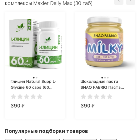
комплексы Maxler Daily Max (30 таб)
Глицин Natural Supp L-
Шоколадная паста
Glycine 60 caps (60
SNAQ FABRIQ Паста
капс.)
Milky (250 г)
390
390
₽
₽
Популярные подборки товаров