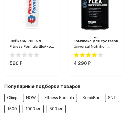
Шейкеры 700 мл
Комплекс для суставов
Fitness Formula Шейкер
Universal Nutrition
Фитнес Формула (700
Animal Flex (44 таб.)
мл)
590
4 290
₽
₽
Популярные подборки товаров
Olimp
NOW
Fitness Formula
BombBar
SNT
1500
1000 мг
500 мг