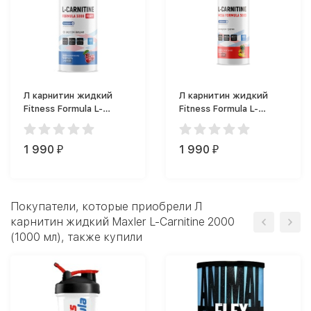
Л карнитин жидкий
Л карнитин жидкий
Fitness Formula L-
Fitness Formula L-
Carnitine Formula 3000
Carnitine Mega Formula
FURY (500 мл)
5000 левокарнитин
1 990
(500 мл)
1 990
₽
₽
Покупатели, которые приобрели Л
карнитин жидкий Maxler L-Carnitine 2000
(1000 мл), также купили