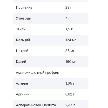
Протеины
23 г
Углеводы
4 г
Жиры
1,5 г
Кальций
124 мг
Натрий
85 мг
Калий
160 мг
Аминокислотный профиль
Аланин
1,05 г
Аргинин
0,62 г
Аспарагиновая Кислота
2,44 г