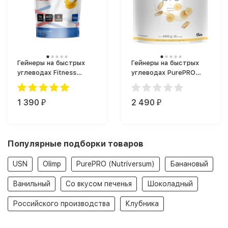
Гейнеры на быстрых
Гейнеры на быстрых
углеводах Fitness
углеводах PurePRO
Formula Weight Gainer
(Nutriversum) Pure
Premium (1000 г)
Gainer Pro 1000 г. (1000
1 390
г)
2 490
₽
₽
Популярные подборки товаров
USN
Olimp
PurePRO (Nutriversum)
Банановый
Ванильный
Со вкусом печенья
Шоколадный
Российского производства
Клубника