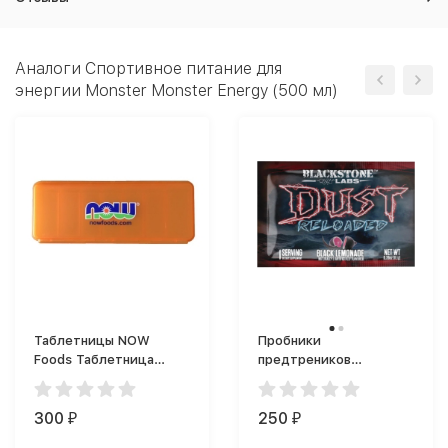
Аналоги Спортивное питание для
энергии Monster Monster Energy (500 мл)
Таблетницы NOW
Пробники
Foods Таблетница
предтреников
длинная 7 отделений
Blackstone Labs Dust
Reloaded (11 г)
300
250
₽
₽