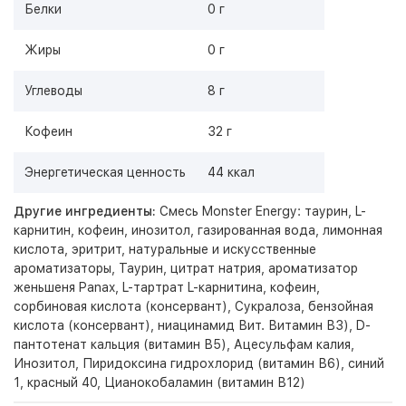
Белки
0 г
Жиры
0 г
Углеводы
8 г
Кофеин
32 г
Энергетическая ценность
44 ккал
Другие ингредиенты:
Смесь Monster Energy: таурин, L-
карнитин, кофеин, инозитол, газированная вода, лимонная
кислота, эритрит, натуральные и искусственные
ароматизаторы, Таурин, цитрат натрия, ароматизатор
женьшеня Panax, L-тартрат L-карнитина, кофеин,
сорбиновая кислота (консервант), Сукралоза, бензойная
кислота (консервант), ниацинамид Вит. Витамин В3), D-
пантотенат кальция (витамин В5), Ацесульфам калия,
Инозитол, Пиридоксина гидрохлорид (витамин В6), синий
1, красный 40, Цианокобаламин (витамин В12)