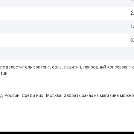
2
1
8
подсластитель эритрит, соль, лецитин, природный консервант 
вии.
д России. Среди них:
Москва
. Забрать заказ из магазина можн