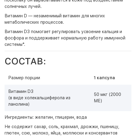
поскольку он вырабатывается в коже под воздействием
солнечных лучей.
Витамин D — незаменимый витамин для многих
метаболических процессов.
Витамин D3 помогает регулировать усвоение кальция и
фосфора и поддерживает нормальную работу иммунной
системы*.
СОСТАВ:
Размер порции
1 капсула
Витамин D3
50 мкг (2000
(в виде холекальциферола из
МЕ)
ланолина)
Ингредиенты: желатин, глицерин, вода
Не содержит сахар, соль, крахмал, дрожжи, пшеницу,
глютен, сою, молоко, яйца, моллюски и консервантов