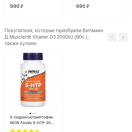
990
990
₽
₽
Покупатели, которые приобрели Витамин
Д MuscleHit Vitamin D3 2000IU (90c.),
также купили
5 гидрокситриптофан
NOW Foods 5-HTP 200
мг (60 капс.)