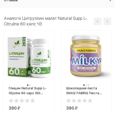
Отзывы
Аналоги Цитруллин малат Natural Supp L-
Citruline 60 капс ЧЗ
Глицин Natural Supp L-
Шоколадная паста
Glycine 60 caps (60
SNAQ FABRIQ Паста
капс.)
Milky (250 г)
390
390
₽
₽