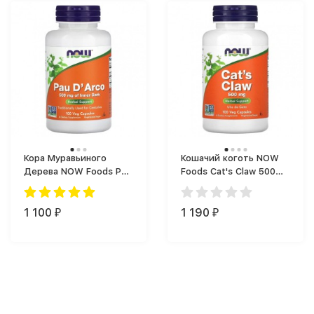
Кора Муравьиного
Кошачий коготь NOW
Дерева NOW Foods Pau
Foods Cat's Claw 500
D' Arco (100 капс.)
(100 капс.)
1 100
1 190
₽
₽