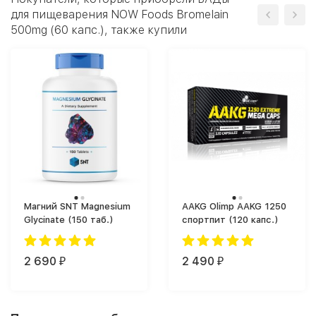
для пищеварения NOW Foods Bromelain
500mg (60 капс.), также купили
Магний SNT Magnesium
AAKG Olimp AAKG 1250
Glycinate (150 таб.)
спортпит (120 капс.)
2 690
2 490
₽
₽