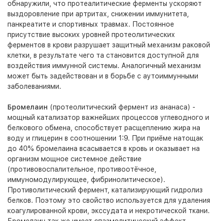
обнаружили, что протеалитические ферменты ускоряют
выздоровление при артритах, снижении иммунитета,
панкреатите и спортивных травмах. Постоянное
присутствие высоких уровней протеолитических
ферментов в крови разрушает защитный механизм раковой
клетки, в результате чего та становится доступной для
воздействия иммунной системы. Аналогичный механизм
может быть задействован и в борьбе с аутоиммунными
заболеваниями.
Бромелаин
(протеолитический фермент из ананаса) -
мощный катализатор важнейших процессов углеводного и
белкового обмена, способствует расщеплению жира на
воду и глицерин в соотношении 1:9. При приёме натощак
до 40% бромелаина всасывается в кровь и оказывает на
организм мощное системное действие
(противовоспалительное, противоотёчное,
иммуномодулирующее, фибринолитическое).
Противолитический фермент, катализирующий гидролиз
белков. Поэтому это свойство используется для удаления
коагулированной крови, экссудата и некротической ткани.