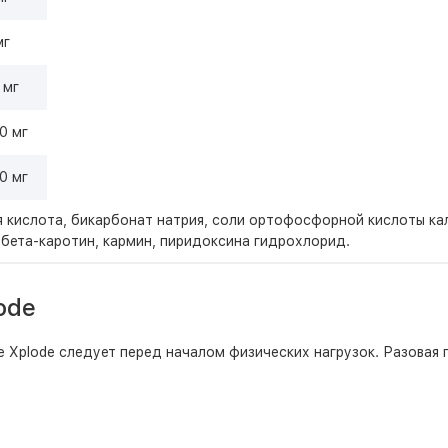
мг
 мг
0 мг
0 мг
 кислота, бикарбонат натрия, соли ортофосфорной кислоты кал
 бета-каротин, кармин, пиридоксина гидрохлорид.
ode
 Xplode следует перед началом физических нагрузок. Разовая 