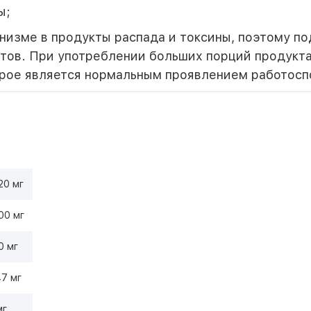
ы;
ганизме в продукты распада и токсины, поэтому п
тов. При употреблении больших порций продукта
орое является нормальным проявлением работосп
20 мг
00 мг
0 мг
47 мг
мг