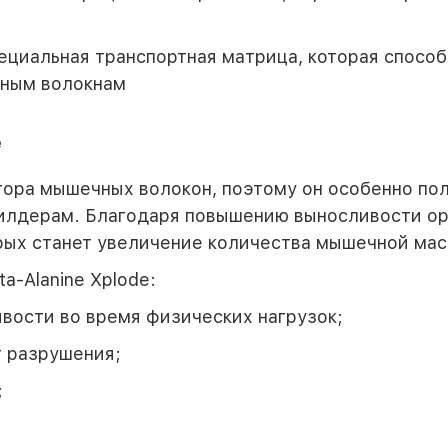
пециальная транспортная матрица, которая спос
чным волокнам
e
ктора мышечных волокон, поэтому он особенно п
билдерам. Благодаря повышению выносливости ор
орых станет увеличение количества мышечной мас
-Alanine Xplode:
вости во время физических нагрузок;
т разрушения;
;