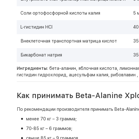
Соли ортофосфорной кислоты калия
5 
L-гистидин HCl
40
Внеклеточная транспортная матрица кислот
35
Бикарбонат натрия
35
Ингредиенты:
бета-аланин, яблочная кислота, лимонная
гистидин гидрохлорид, ацесульфам калия, рибовлавин ,
Как принимать Beta-Alanine Xpl
По рекомендации производителя принимать Beta-Alanine
менее 70 кг – 3 грамма;
70-85 кг – 6 граммов;
свыше 85 кг – 9 граммов.