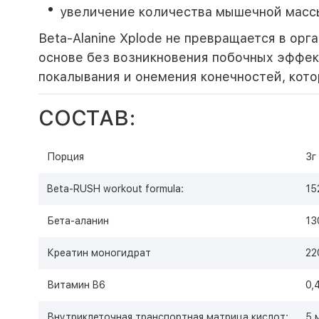
увеличение количества мышечной масс
Beta-Alanine Xplode не превращается в ор
основе без возникновения побочных эффек
покалывания и онемения конечностей, кот
СОСТАВ:
Порция
3г
Beta-RUSH workout formula:
15
Бета-аланин
13
Креатин моногидрат
22
Витамин B6
0,
Внутриклеточная транспортная матрица кислот:
5 