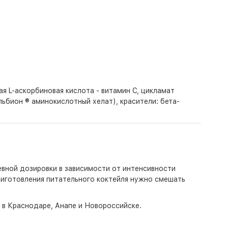
я L-аскорбиновая кислота - витамин С, цикламат
ьбион ® аминокислотный хелат), красители: бета-
евной дозировки в зависимости от интенсивности
риготовления питательного коктейля нужно смешать
о в Краснодаре, Анапе и Новороссийске.