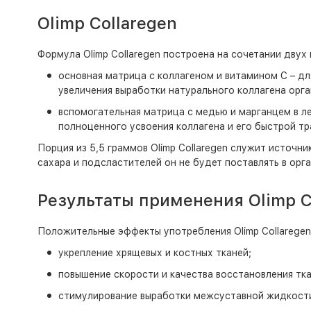
Olimp Collaregen
Формула Olimp Collaregen построена на сочетании двух
основная матрица с коллагеном и витамином С – д
увеличения выработки натурального коллагена орг
вспомогательная матрица с медью и марганцем в ле
полноценного усвоения коллагена и его быстрой т
Порция из 5,5 граммов Olimp Collaregen служит источник
сахара и подсластителей он не будет поставлять в ор
Результаты применения Olimp C
Положительные эффекты употребления Olimp Collaregen
укрепление хрящевых и костных тканей;
повышение скорости и качества восстановления тка
стимулирование выработки межсуставной жидкост