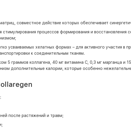
 матриц, совместное действие которых обеспечивает синергети
ля стимулирования процессов формирования и восстановления с
анизмом;
гко усваиваемых хелатных формах – для активного участия в п
ранспортировки к соединительным тканям.
ом 5 граммов коллагена, 40 мг витамина С, 0,3 мг марганца и 1
ганизм дополнительные калории, которые особенно нежелательн
ollaregen
:
ней после растяжений и травм;
и;