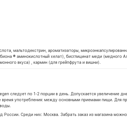
ислота, мальтодекстрин, ароматизаторы, микроэнкапсулированна
ьбиона ® аминокислотный хелат), бисглицинат меди (медного Ал
монного вкуса) , кармин (для грейпфрута и вишни).
egen следует по 1-2 порции в день. Допускается увеличение дн
е время употребления: между основными приемами пищи. Для п
воды.
д России. Среди них:
Москва
. Забрать заказ из магазина можн