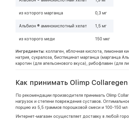
Альбион ® аминокислотный хелат
1,9 мг
из которого марганца
0,3 мг
Альбион ® аминокислотный хелат
1,5 мг
из которого меди
150 мкг
Ингредиенты:
коллаген, яблочная кислота, лимонная к
натрия, сукралоза, бисглицинат марганца (марганца Ал
каротин (для апельсинового вкуса), рибофлавин (для ли
Как принимать Olimp Collaregen
По рекомендации производителя принимать Olimp Collar
нагрузок и степени повреждения суставов. Оптимально
порцию из 5,5 граммов порошковой смеси и 100-150 мл 
Интернет-магазин
осуществляет доставку в любой горо