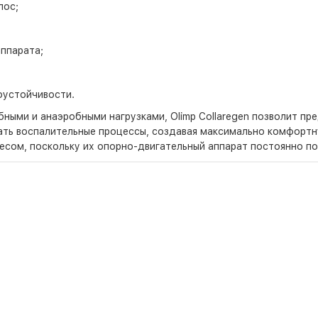
лос;
ппарата;
оустойчивости.
ми и анаэробными нагрузками, Olimp Collaregen позволит пред
ать воспалительные процессы, создавая максимально комфортн
весом, поскольку их опорно-двигательный аппарат постоянно п