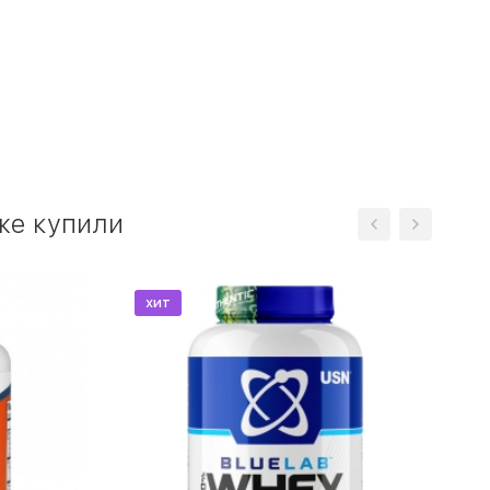
кже купили
хит