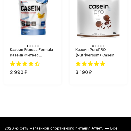
Казеин Fitness Formula
Казеин PurePRO
Казеин Фитнес
(Nutriversum) Casein
Формула (900 г)
Pro (700 г)
2 990
3 190
₽
₽
2026 ©
Сеть магазинов спортивного питания Атлет.
— Все