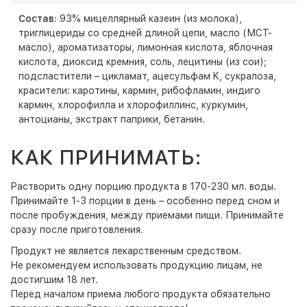
Состав:
93% мицеллярный казеин (из молока),
триглицериды со средней длиной цепи, масло (МСТ-
масло), ароматизаторы, лимонная кислота, яблочная
кислота, диоксид кремния, соль, лецитины (из сои);
подсластители – цикламат, ацесульфам K, сукралоза,
красители: каротины, кармин, рибофламин, индиго
кармин, хлорофилла и хлорофиллинс, куркумин,
антоцианы, экстракт паприки, бетанин.
КАК ПРИНИМАТЬ:
Растворить одну порцию продукта в 170-230 мл. воды.
Принимайте 1-3 порции в день – особенно перед сном и
после пробуждения, между приемами пищи. Принимайте
сразу после приготовления.
Продукт не является лекарственным средством.
Не рекомендуем использовать продукцию лицам, не
достигшим 18 лет.
Перед началом приема любого продукта обязательно