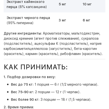
Экстракт кайенского
5 мг
10 мг
перца
(8% капсаицина)
Экстракт черного перца
3 мг
6 мг
(95% пиперина)
Другие ингредиенты:
Ароматизаторы, мальтодекстрин,
диоксид кремния (агент против слеживания), сукралоза
(подсластитель), ацесульфам К (подсластитель), натрия
карбоксиметилцеллюлоза (загуститель), бета-каротин
(краситель), кармин (краситель), рибофлавин (краситель).
КАК ПРИНИМАТЬ:
1. Подбор дозировки по весу:
Вес до 75 кг:
1 порция — 6 г (1/2 мерного черпака).
Вес 75–90 кг:
2 порции — 12 г (1 черпак).
Вес более 90 кг:
3 порции — 18 г (1,5 черпака).
2. Время приема: