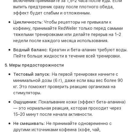
включения принимайте за 1,5–2 часа после еды. Если
выпить предтреник сразу после плотного обеда,
эффект будет слабым и отложенным.
Цикличность
: Чтобы рецепторы не привыкали к
кофеину, принимайте RedWeiler только перед самыми
тяжелыми тренировками или делайте перерыв на 1–2
недели после каждого месяца использования.
Водный баланс:
Креатин и бета-аланин требуют воды.
Пейте больше жидкости в течение всей тренировки.
5. Меры предосторожности
Тестовый запуск:
На первой тренировке начните с
минимальной дозы (6 г), даже если ваш вес более 90
кг. Это поможет проверить реакцию организма на
стимуляторы.
Ощущения
: Покалывание кожи (эффект бета-аланина)
— это нормальная реакция, которая проходит через
15–20 минут после начала активности.
Не смешивать
: Не принимайте одновременно с
другими источниками кофеина (кофе, чай,