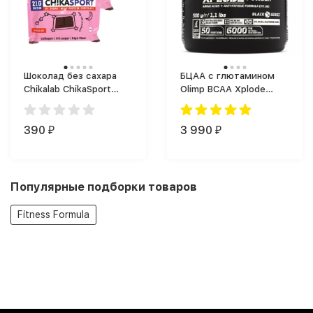
Шоколад без сахара
БЦАА с глютамином
Chikalab ChikaSport
Olimp BCAA Xplode
(100 г)
спортпит (500 г)
390
3 990
₽
₽
Популярные подборки товаров
Fitness Formula