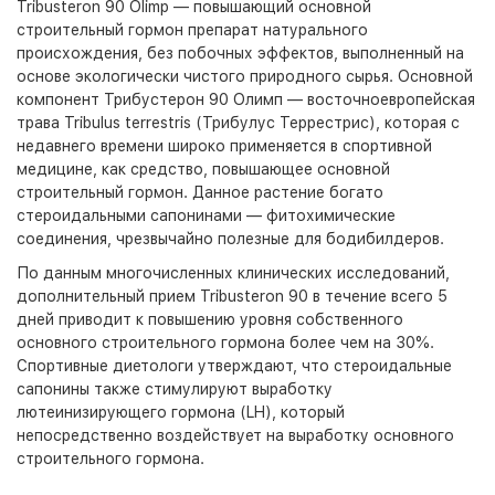
Tribusteron 90 Olimp
— повышающий основной
строительный гормон препарат натурального
происхождения, без побочных эффектов, выполненный на
основе экологически чистого природного сырья. Основной
компонент Трибустерон
90 Олимп
— восточноевропейская
трава Tribulus terrestris (Трибулус Террестрис), которая с
недавнего времени широко применяется в спортивной
медицине, как средство, повышающее основной
строительный гормон. Данное растение богато
стероидальными сапонинами — фитохимические
соединения, чрезвычайно полезные для бодибилдеров.
По данным многочисленных клинических исследований,
дополнительный прием
Tribusteron 90
в течение всего 5
дней приводит к повышению уровня собственного
основного строительного гормона более чем на 30%.
Спортивные диетологи утверждают, что стероидальные
сапонины также стимулируют выработку
лютеинизирующего гормона (LH), который
непосредственно воздействует на выработку основного
строительного гормона.