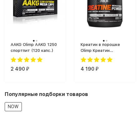
AAKG Olimp AAKG 1250
Креатин в порошке
спортпит (120 капс.)
Olimp Креатин
Моногидрат Олимп
(550 г)
2 490
4 190
₽
₽
Популярные подборки товаров
NOW