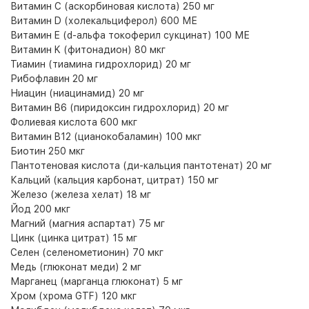
Витамин C (аскорбиновая кислота) 250 мг
Витамин D (холекальциферол) 600 МЕ
Витамин E (d-альфа токоферил сукцинат) 100 МЕ
Витамин K (фитонадион) 80 мкг
Тиамин (тиамина гидрохлорид) 20 мг
Рибофлавин 20 мг
Ниацин (ниацинамид) 20 мг
Витамин B6 (пиридоксин гидрохлорид) 20 мг
Фолиевая кислота 600 мкг
Витамин B12 (цианокобаламин) 100 мкг
Биотин 250 мкг
Пантотеновая кислота (ди-кальция пантотенат) 20 мг
Кальций (кальция карбонат, цитрат) 150 мг
Железо (железа хелат) 18 мг
Йод 200 мкг
Магний (магния аспартат) 75 мг
Цинк (цинка цитрат) 15 мг
Селен (селенометионин) 70 мкг
Медь (глюконат меди) 2 мг
Марганец (марганца глюконат) 5 мг
Хром (хрома GTF) 120 мкг