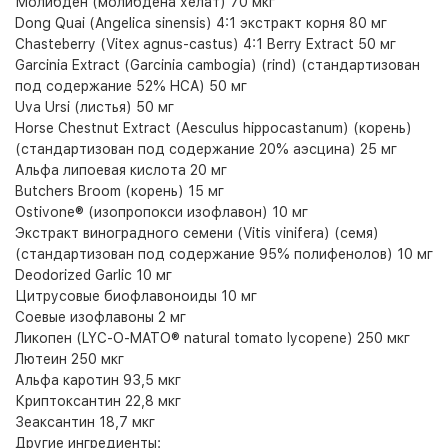
Молибден (молибдена хелат) 70 мкг
Dong Quai (Angelica sinensis) 4:1 экстракт корня 80 мг
Chasteberry (Vitex agnus-castus) 4:1 Berry Extract 50 мг
Garcinia Extract (Garcinia cambogia) (rind) (стандартизован
под содержание 52% HCA) 50 мг
Uva Ursi (листья) 50 мг
Horse Chestnut Extract (Aesculus hippocastanum) (корень)
(стандартизован под содержание 20% аэсцина) 25 мг
Альфа липоевая кислота 20 мг
Butchers Broom (корень) 15 мг
Ostivone® (изопропокси изофлавон) 10 мг
Экстракт виноградного семени (Vitis vinifera) (семя)
(стандартизован под содержание 95% полифенолов) 10 мг
Deodorized Garlic 10 мг
Цитрусовые биофлавоноиды 10 мг
Соевые изофлавоны 2 мг
Ликопен (LYC-O-MATO® natural tomato lycopene) 250 мкг
Лютеин 250 мкг
Альфа каротин 93,5 мкг
Криптоксантин 22,8 мкг
Зеаксантин 18,7 мкг
Другие ингредиенты: