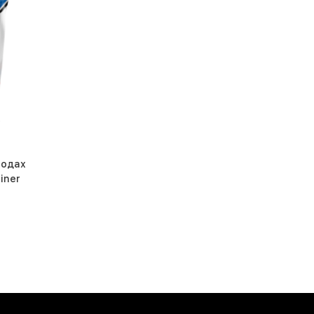
водах
iner