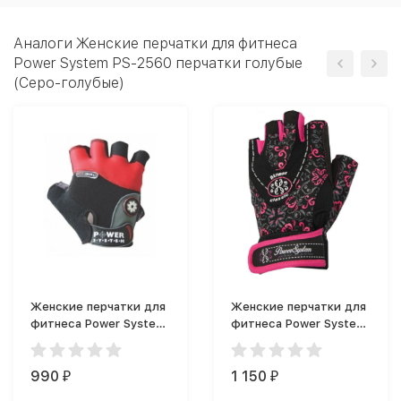
Аналоги Женские перчатки для фитнеса
Power System PS-2560 перчатки голубые
(Серо-голубые)
Женские перчатки для
Женские перчатки для
фитнеса Power System
фитнеса Power System
PS-2900
Тренировочные
тренировочные
перчатки PS-2910
990
перчатки (Красный)
(Розовые)
1 150
₽
₽