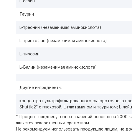
L-серин
Таурин
L-треонин (незаменимая аминокислота)
L-триптофан (незаменимая аминокислота)
L-тирозин
L-Валин (незаменимая аминокислота)
Другие ингредиенты:
концентрат ультрафильтрованного сывороточного про
Shuttle2" с глюкозой, L-глютамином и таурином; L-лей
* Процент среднесуточных значений основан на 2000 к
является лекарственным средством.
Не рекомендуем использовать продукцию лицам, не дос