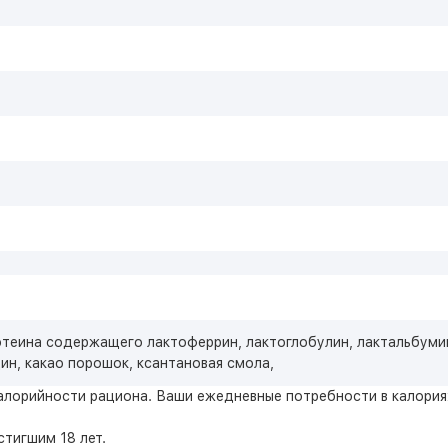
теина содержащего лактоферрин, лактоглобулин, лактальбумин
цин, какао порошок, ксантановая смола,
алорийности рациона. Ваши ежедневные потребности в калориях
тигшим 18 лет.