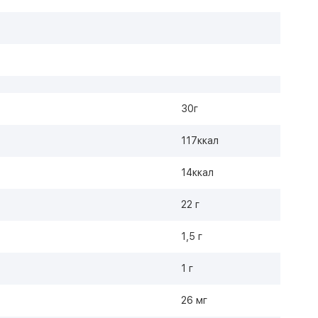
30г
117ккал
14ккал
22 г
1,5 г
1 г
26 мг