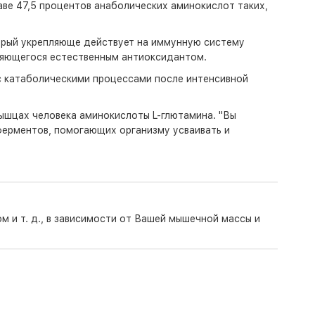
аве 47,5 процентов анаболических аминокислот таких,
торый укрепляюще действует на иммунную систему
вляющегося естественным антиоксидантом.
с катаболическими процессами после интенсивной
мышцах человека аминокислоты L-глютамина. "Вы
 ферментов, помогающих организму усваивать и
м и т. д., в зависимости от Вашей мышечной массы и