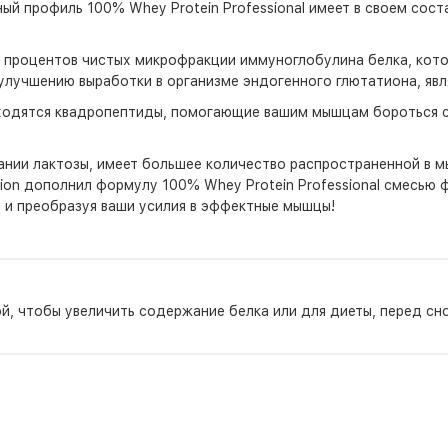
й профиль 100% Whey Protein Professional имеет в своем сост
10 процентов чистых микрофракции иммуноглобулина белка, ко
т улучшению выработки в организме эндогенного глютатиона, я
находятся квадропептиды, помогающие вашим мышцам бороться 
жании лактозы, имеет большее количество распространенной в 
rition дополнил формулу 100% Whey Protein Professional смесью
а и преобразуя ваши усилия в эффектные мышцы!
й, чтобы увеличить содержание белка или для диеты, перед сно