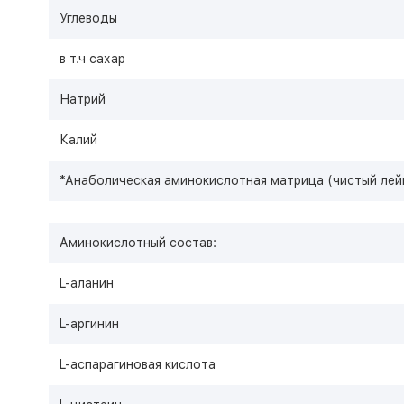
Углеводы
в т.ч сахар
Натрий
Калий
*Анаболическая аминокислотная матрица (чистый лейц
Аминокислотный состав:
L-аланин
L-аргинин
L-аспарагиновая кислота