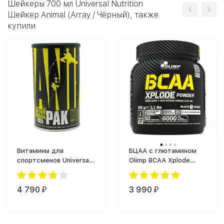
Шейкеры 700 мл Universal Nutrition
Шейкер Animal (Array / Чёрный), также
купили
Витамины для
БЦАА с глютамином
спортсменов Universal
Olimp BCAA Xplode
Nutrition Animal Pak (44
спортпит (500 г)
таб.)
4 790
3 990
₽
₽