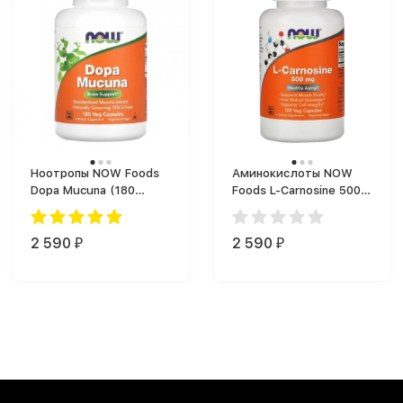
Ноотропы NOW Foods
Аминокислоты NOW
Dopa Mucuna (180
Foods L-Carnosine 500
капс.)
mg (50 капс.)
2 590
2 590
₽
₽