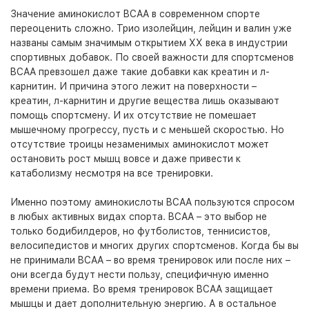
Значение аминокислот BCAA в современном спорте
переоценить сложно. Трио изолейцин, лейцин и валин уже
названы самым значимым открытием XX века в индустрии
спортивных добавок. По своей важности для спортсменов
BCAA превзошел даже такие добавки как креатин и л-
карнитин. И причина этого лежит на поверхности –
креатин, л-карнитин и другие вещества лишь оказывают
помощь спортсмену. И их отсутствие не помешает
мышечному прогрессу, пусть и с меньшей скоростью. Но
отсутствие троицы незаменимых аминокислот может
остановить рост мышц вовсе и даже привести к
катаболизму несмотря на все тренировки.
Именно поэтому аминокислоты BCAA пользуются спросом
в любых активных видах спорта. BCAA – это выбор не
только бодибилдеров, но футболистов, теннисистов,
велосипедистов и многих других спортсменов. Когда бы вы
не принимали BCAA – во время тренировок или после них –
они всегда будут нести пользу, специфичную именно
времени приема. Во время тренировок BCAA защищает
мышцы и дает дополнительную энергию. А в остальное