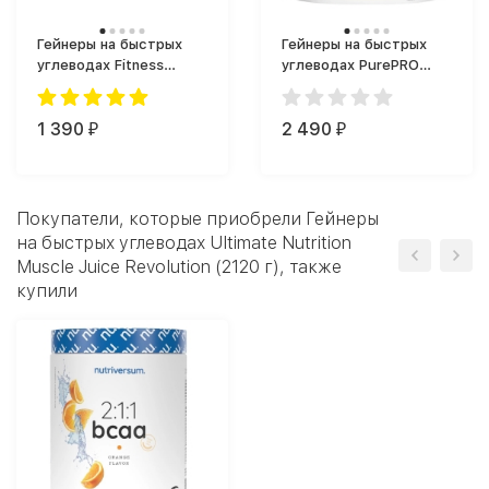
Гейнеры на быстрых
Гейнеры на быстрых
углеводах Fitness
углеводах PurePRO
Formula Weight Gainer
(Nutriversum) Pure
Premium (1000 г)
Gainer Pro 1000 г. (1000
1 390
г)
2 490
₽
₽
Покупатели, которые приобрели Гейнеры
на быстрых углеводах Ultimate Nutrition
Muscle Juice Revolution (2120 г), также
купили