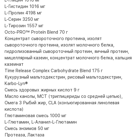
L-Глицин 1016 мг
L-Гистидин 1016 мг
L-Пролин 4198 мг
L-Серин 3250 мг
L-Тирозин 1557 мг
Octo-PRO™ Protein Blend 70 г
Концентрат сывороточного протеина, изолят
сывороточного протеина, изолят молочного белка,
гидролизованный сывороточный протеин, яичный протеин,
мицеллярный казеин, концентрат молочного белка, кальция
казеинат
Time Release Complex Carbohydrate Blend 175 г
Кукурузный мальтодекстрин, рисовый мальтодекстрин,
Karbo-Lyn®
Смесь здоровых жирных кислот 9 г
Масло канолы, MCT (триглицериды со средней цепью),
Омега 3 Рыбий жир, CLA (конъюгированная линолевая
кислота)
Глютаминовая смесь 1000 мг
L-Глютамин, L-Аланил-L-Глютамин
Смесь энзимов 50 мг
Протеаза, Лактаза