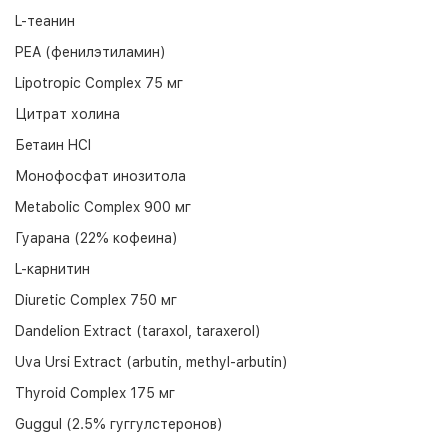
L-теанин
PEA (фенилэтиламин)
Lipotropic Complex 75 мг
Цитрат холина
Бетаин HCI
Монофосфат инозитола
Metabolic Complex 900 мг
Гуарана (22% кофеина)
L-карнитин
Diuretic Complex 750 мг
Dandelion Extract (taraxol, taraxerol)
Uva Ursi Extract (arbutin, methyl-arbutin)
Thyroid Complex 175 мг
Guggul (2.5% гуггулстеронов)