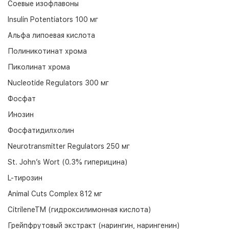
Соевые изофлавоны
Insulin Potentiators 100 мг
Альфа липоевая кислота
Полиникотинат хрома
Пиколинат хрома
Nucleotide Regulators 300 мг
Фосфат
Инозин
Фосфатидилхолин
Neurotransmitter Regulators 250 мг
St. John’s Wort (0.3% гиперицина)
L-тирозин
Animal Cuts Complex 812 мг
CitrileneTM (гидроксилимонная кислота)
Грейпфрутовый экстракт (нарингин, нарингенин)