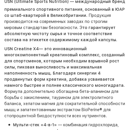
USN (Ultimate Sports Nutrition) — международный бренд
премиального спортивного питания, основанный в ЮАР
со штаб-квартирой в Великобритании
.
Продукция
производится на современных заводах по строгим
мировым стандартам безопасности. Э
то гарантирует
абсолютную чистоту сырья и точное соответствие
состава на этикетке содержимому каждой капсулы.
U
SN Creatine X4— это инновационный
многокомпонентный креатиновый комплекс, созданный
для спортсменов, которым необходим взрывной рост
силы, пиковая выносливость и максимальная
наполненность мышц. Благодаря синергии 4
продвинутых форм креатина, добавка усваивается
намного быстрее и полнее классического моногидрата.
Формула дополнительно обогащена бета-аланином для
борьбы с закислением, таурином для электролитного
баланса, хелатом магния для сократительной способности
мышц и запатентованным экстрактом BioPerine® для
стопроцентной биодоступности всех нутриентов.
Мульти-стек «4-в-1»
— комбинация гидрохлорида,