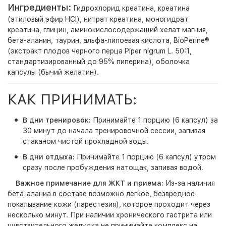
Ингредиенты:
Гидрохлорид креатина, креатина
(этиловый эфир HCl), нитрат креатина, моногидрат
креатина, глицин, аминокислосодержащий хелат магния,
бета-аланин, таурин, альфа-липоевая кислота, BioPerine®
(экстракт плодов черного перца Piper nigrum L. 50:1,
стандартизированный до 95% пиперина), оболочка
капсулы (бычий желатин).
КАК ПРИНИМАТЬ:
В дни тренировок:
Принимайте 1 порцию (6 капсул) за
30 минут до начала тренировочной сессии, запивая
стаканом чистой прохладной воды.
В дни отдыха:
Принимайте 1 порцию (6 капсул) утром
сразу после пробуждения натощак, запивая водой.
Важное примечание для ЖКТ и приема:
Из-за наличия
бета-аланиа в составе возможно легкое, безвредное
покалывание кожи (парестезия), которое проходит через
несколько минут. При наличии хронического гастрита или
чувствительного желудка не принимайте комплекс на