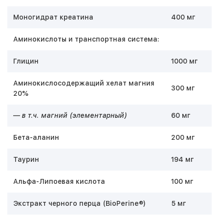
Моногидрат креатина
400 мг
Аминокислоты и транспортная система:
Глицин
1000 мг
Аминокислосодержащий хелат магния
300 мг
20%
—
в т.ч. магний (элементарный)
60 мг
Бета-аланин
200 мг
Таурин
194 мг
Альфа-Липоевая кислота
100 мг
Экстракт черного перца (BioPerine®)
5 мг