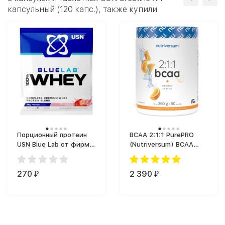
капсульный (120 капс.), также купили
Порционный протеин
BCAA 2:1:1 PurePRO
USN Blue Lab от фирмы
(Nutriversum) BCAA
ЮСН (34 г)
(360 г)
270
2 390
₽
₽