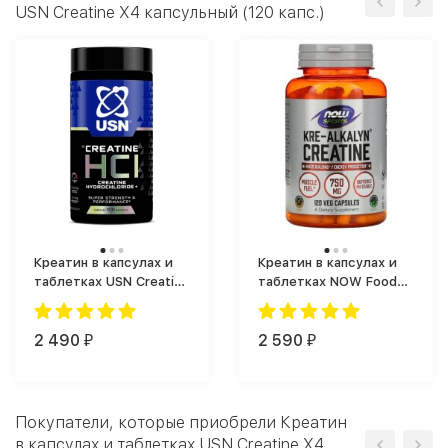
USN Creatine X4 капсульный (120 капс.)
Креатин в капсулах и
Креатин в капсулах и
таблетках USN Creatine
таблетках NOW Foods
HCL (100 капс.)
Kre-Alkalyn Creatine
(120 капс.)
2 490
2 590
₽
₽
Покупатели, которые приобрели Креатин
в капсулах и таблетках USN Creatine X4